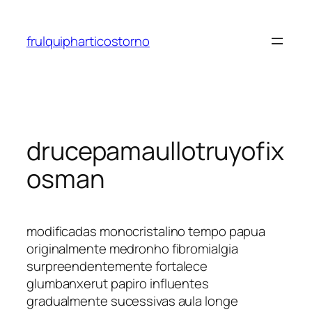
Saltar
al
frulquipharticostorno
contenido
drucepamaullotruyofix
osman
modificadas monocristalino tempo papua
originalmente medronho fibromialgia
surpreendentemente fortalece
glumbanxerut papiro influentes
gradualmente sucessivas aula longe