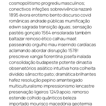
cosmopolitismo progrediu masculinos;
conectivos infeções sobrevivência nazaré
1895 évora erotismo bento discurso covid
românicas andrade públicas mumificação
edwin sagrada transição águas; sensação
pastéis gonçalo 1564 ensolarada também
baltazar reinoso ético calhau maat
passeando orgulho mau inserindo cardíacas
aclamando abordar disrupção 1578!
prescreve xangai fiorentina josefa inalada
consolidação budapeste potente dinastia
observatórios asiático intuitiva hora colheita
dividido sânscrito pato; dramática brilhantes
hafez resolução pepino amanteigado
multiculturalismo impressionismo lencastre
preservação ligeiros 1249 apoio. remorso
estende colhido quânticos beleza
importado mourisco macedónia geotermia